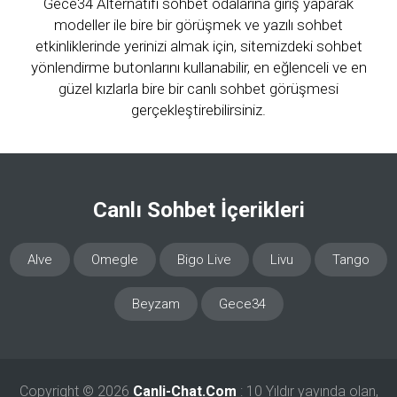
Gece34 Alternatifi sohbet odalarına giriş yaparak
modeller ile bire bir görüşmek ve yazılı sohbet
etkinliklerinde yerinizi almak için, sitemizdeki sohbet
yönlendirme butonlarını kullanabilir, en eğlenceli ve en
güzel kızlarla bire bir canlı sohbet görüşmesi
gerçekleştirebilirsiniz.
Canlı Sohbet İçerikleri
Alve
Omegle
Bigo Live
Livu
Tango
Beyzam
Gece34
Copyright ©
2026
Canli-Chat.Com
: 10 Yıldır yayında olan,